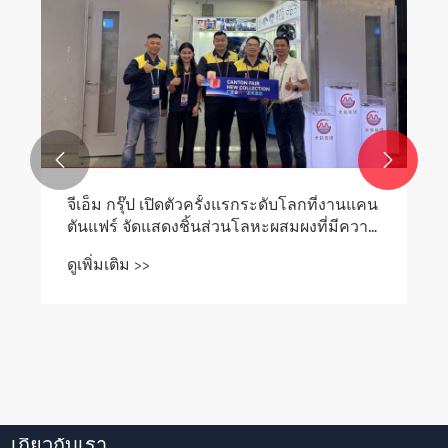


จีเอ็ม กรุ๊ป เปิดตัวครั้งแรกระดับโลกที่งานแคน
ตันแฟร์ จัดแสดงชิ้นส่วนโลหะผสมผงที่มีความ
แม่นยำ
ดูเพิ่มเติม >>
เกี่ยวกับเรา