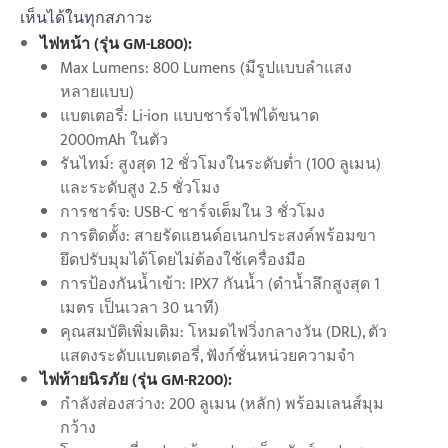
เห็นได้ในทุกสภาวะ
ไฟหน้า (รุ่น GM-L800):
Max Lumens: 800 Lumens (มีรูปแบบลำแสง
หลายแบบ)
แบตเตอรี่: Li-ion แบบชาร์จไฟได้ขนาด
2000mAh ในตัว
รันไทม์: สูงสุด 12 ชั่วโมงในระดับต่ำ (100 ลูเมน)
และระดับสูง 2.5 ชั่วโมง
การชาร์จ: USB-C ชาร์จเต็มใน 3 ชั่วโมง
การติดตั้ง: สายรัดแฮนด์อเนกประสงค์พร้อมขา
ยึดปรับมุมได้โดยไม่ต้องใช้เครื่องมือ
การป้องกันน้ำเข้า: IPX7 กันน้ำ (ดำน้ำลึกสูงสุด 1
เมตร เป็นเวลา 30 นาที)
คุณสมบัติเพิ่มเติม: โหมดไฟวิ่งกลางวัน (DRL), ตัว
แสดงระดับแบตเตอรี่, ฟังก์ชั่นหน่วยความจำ
ไฟท้ายนิรภัย (รุ่น GM-R200):
กำลังส่องสว่าง: 200 ลูเมน (หลัก) พร้อมเลนส์มุม
กว้าง