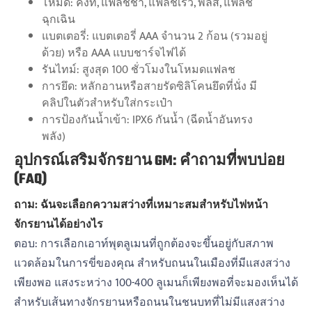
โหมด: คงที่, แฟลชช้า, แฟลชเร็ว, พัลส์, แฟลช
ฉุกเฉิน
แบตเตอรี่: แบตเตอรี่ AAA จำนวน 2 ก้อน (รวมอยู่
ด้วย) หรือ AAA แบบชาร์จไฟได้
รันไทม์: สูงสุด 100 ชั่วโมงในโหมดแฟลช
การยึด: หลักอานหรือสายรัดซิลิโคนยึดที่นั่ง มี
คลิปในตัวสำหรับใส่กระเป๋า
การป้องกันน้ำเข้า: IPX6 กันน้ำ (ฉีดน้ำอันทรง
พลัง)
อุปกรณ์เสริมจักรยาน GM: คำถามที่พบบ่อย
(FAQ)
ถาม: ฉันจะเลือกความสว่างที่เหมาะสมสำหรับไฟหน้า
จักรยานได้อย่างไร
ตอบ: การเลือกเอาท์พุตลูเมนที่ถูกต้องจะขึ้นอยู่กับสภาพ
แวดล้อมในการขี่ของคุณ สำหรับถนนในเมืองที่มีแสงสว่าง
เพียงพอ แสงระหว่าง 100-400 ลูเมนก็เพียงพอที่จะมองเห็นได้
สำหรับเส้นทางจักรยานหรือถนนในชนบทที่ไม่มีแสงสว่าง