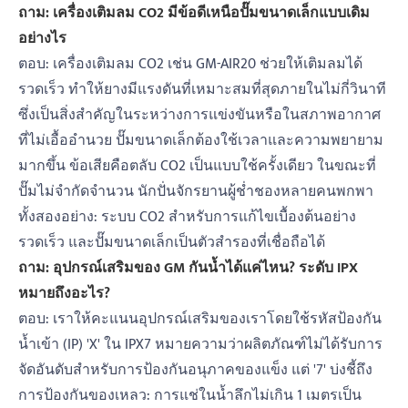
ถาม: เครื่องเติมลม CO2 มีข้อดีเหนือปั๊มขนาดเล็กแบบเดิม
อย่างไร
ตอบ: เครื่องเติมลม CO2 เช่น GM-AIR20 ช่วยให้เติมลมได้
รวดเร็ว ทำให้ยางมีแรงดันที่เหมาะสมที่สุดภายในไม่กี่วินาที
ซึ่งเป็นสิ่งสำคัญในระหว่างการแข่งขันหรือในสภาพอากาศ
ที่ไม่เอื้ออำนวย ปั๊มขนาดเล็กต้องใช้เวลาและความพยายาม
มากขึ้น ข้อเสียคือตลับ CO2 เป็นแบบใช้ครั้งเดียว ในขณะที่
ปั๊มไม่จำกัดจำนวน นักปั่นจักรยานผู้ช่ำชองหลายคนพกพา
ทั้งสองอย่าง: ระบบ CO2 สำหรับการแก้ไขเบื้องต้นอย่าง
รวดเร็ว และปั๊มขนาดเล็กเป็นตัวสำรองที่เชื่อถือได้
ถาม: อุปกรณ์เสริมของ GM กันน้ำได้แค่ไหน? ระดับ IPX
หมายถึงอะไร?
ตอบ: เราให้คะแนนอุปกรณ์เสริมของเราโดยใช้รหัสป้องกัน
น้ำเข้า (IP) 'X' ใน IPX7 หมายความว่าผลิตภัณฑ์ไม่ได้รับการ
จัดอันดับสำหรับการป้องกันอนุภาคของแข็ง แต่ '7' บ่งชี้ถึง
การป้องกันของเหลว: การแช่ในน้ำลึกไม่เกิน 1 เมตรเป็น