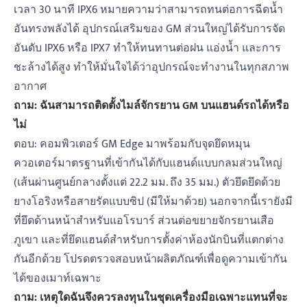
เวลา 30 นาที IPX6 หมายความว่าสามารถทนต่อการฉีดน้ำ
อันทรงพลังได้ อุปกรณ์เสริมของ GM ส่วนใหญ่ได้รับการจัด
อันดับ IPX6 หรือ IPX7 ทำให้ทนทานต่อฝน แอ่งน้ำ และการ
ชะล้างได้สูง ทำให้มั่นใจได้ว่าอุปกรณ์จะทำงานในทุกสภาพ
อากาศ
ถาม: ฉันสามารถติดตั้งไมล์จักรยาน GM บนแฮนด์รถได้หรือ
ไม่
ตอบ: คอมพิวเตอร์ GM Edge มาพร้อมกับจุดยึดหมุน
ควอเตอร์มาตรฐานที่เข้ากันได้กับแฮนด์แบบกลมส่วนใหญ่
(เส้นผ่านศูนย์กลางตั้งแต่ 22.2 มม. ถึง 35 มม.) ตัวยึดยึดด้วย
ยางโอริงหรือสายรัดแบบซิป (มีให้มาด้วย) นอกจากนี้เรายังมี
ที่ยึดด้านหน้าสำหรับแอโรบาร์ ส่วนต่อขยายจักรยานเสือ
ภูเขา และที่ยึดแฮนด์สำหรับการตั้งค่าห้องนักบินที่แตกต่าง
กันอีกด้วย โปรดตรวจสอบหน้าผลิตภัณฑ์เพื่อดูความเข้ากัน
ได้ของเมาท์เฉพาะ
ถาม: เหตุใดฉันจึงควรลงทุนในชุดเครื่องมือเฉพาะแทนที่จะ