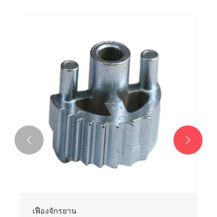


ตีนซ้ายบน