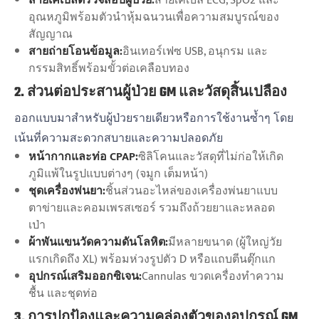
สายเคเบิลตรวจสอบผู้ป่วย:
สายเคเบิล ECG, SpO2 และ
อุณหภูมิพร้อมตัวนำหุ้มฉนวนเพื่อความสมบูรณ์ของ
สัญญาณ
สายถ่ายโอนข้อมูล:
อินเทอร์เฟซ USB, อนุกรม และ
กรรมสิทธิ์พร้อมขั้วต่อเคลือบทอง
2. ส่วนต่อประสานผู้ป่วย GM และวัสดุสิ้นเปลือง
ออกแบบมาสำหรับผู้ป่วยรายเดียวหรือการใช้งานซ้ำๆ โดย
เน้นที่ความสะดวกสบายและความปลอดภัย
หน้ากากและท่อ CPAP:
ซิลิโคนและวัสดุที่ไม่ก่อให้เกิด
ภูมิแพ้ในรูปแบบต่างๆ (จมูก เต็มหน้า)
ชุดเครื่องพ่นยา:
ชิ้นส่วนอะไหล่ของเครื่องพ่นยาแบบ
ตาข่ายและคอมเพรสเซอร์ รวมถึงถ้วยยาและหลอด
เป่า
ผ้าพันแขนวัดความดันโลหิต:
มีหลายขนาด (ผู้ใหญ่วัย
แรกเกิดถึง XL) พร้อมห่วงรูปตัว D หรือแถบตีนตุ๊กแก
อุปกรณ์เสริมออกซิเจน:
Cannulas ขวดเครื่องทำความ
ชื้น และชุดท่อ
3. การปกป้องและความคล่องตัวของอุปกรณ์ GM