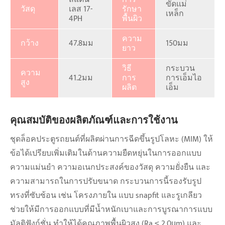
ขัดแม่
วัสดุ
เลส 17-
รักษา
เหล็ก
4PH
พื้นผิว
ความ
กว้าง
47.8มม
150มม
ยาว
วิธี
กระบวน
ความ
41.2มม
การ
การเอ็มไอ
สูง
ผลิต
เอ็ม
คุณสมบัติของผลิตภัณฑ์และการใช้งาน
ชุดล็อคประตูรถยนต์ที่ผลิตผ่านการฉีดขึ้นรูปโลหะ (MIM) ให้
ข้อได้เปรียบเพิ่มเติมในด้านความยืดหยุ่นในการออกแบบ
ความแม่นยำ ความอเนกประสงค์ของวัสดุ ความยั่งยืน และ
ความสามารถในการปรับขนาด กระบวนการนี้รองรับรูป
ทรงที่ซับซ้อน เช่น โครงภายใน แบบ snapfit และรูเกลียว
ช่วยให้มีการออกแบบที่มีน้ำหนักเบาและการบูรณาการแบบ
มัลติฟังก์ชั่น ทำให้ได้คุณภาพพื้นผิวสูง (Ra ≤ 2.0μm) และ