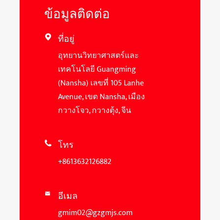
ข้อมูลติดต่อ
ที่อยู่

อุทยานวิทยาศาสตร์และ
เทคโนโลยี Guangming
(Nansha) เลขที่ 105 Lanhe
Avenue, เขต Nansha, เมือง
กวางโจว, กวางตุ้ง, จีน
โทร

+8613632126882
อีเมล

gmim02@gzgmjs.com